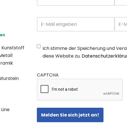
Email
*
en
Consenso
 Kunststoff
Ich stimme der Speicherung und Vera
Privacy
*
Metall
diese Website zu.
Datenschutzerkläru
eramik
CAPTCHA
turstein
Line