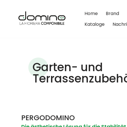
Home
Brand
Zum
Inhalt
Kataloge
Nachr
springen
Garten- und
Terrassenzubeh
PERGODOMINO
Die ästhetische Lösung für die Stabilität