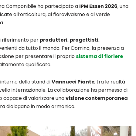
iera Componibile ha partecipato a
IPM Essen 2026
, una
icate all’orticoltura, al florovivaismo e al verde
a.
 riferimento per
produttori, progettisti,
enienti da tutto il mondo. Per Domino, la presenza a
asione per presentare il proprio
sistema di fioriere
altamente qualificato.
interno dello stand di
Vannucci Piante
, tra le realtà
 livello internazionale. La collaborazione ha permesso di
to capace di valorizzare una
visione contemporanea
tura dialogano in modo armonico.